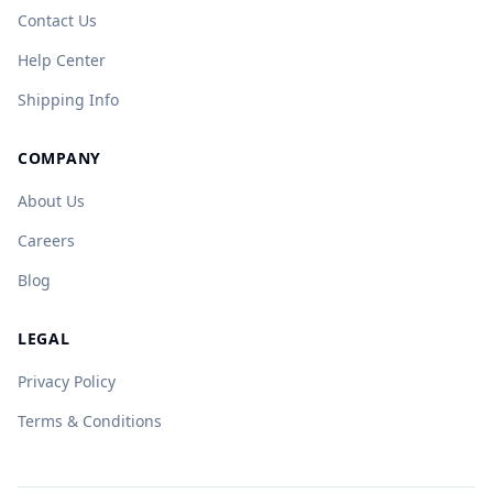
Contact Us
Help Center
Shipping Info
COMPANY
About Us
Careers
Blog
LEGAL
Privacy Policy
Terms & Conditions