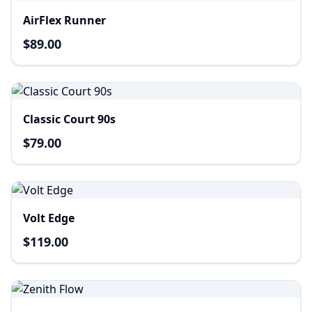
AirFlex Runner
$89.00
Classic Court 90s
$79.00
Volt Edge
$119.00