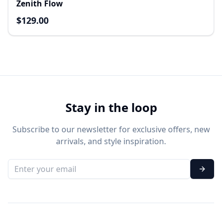
Zenith Flow
$129.00
Stay in the loop
Subscribe to our newsletter for exclusive offers, new
arrivals, and style inspiration.