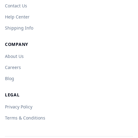
Contact Us
Help Center
Shipping Info
COMPANY
About Us
Careers
Blog
LEGAL
Privacy Policy
Terms & Conditions