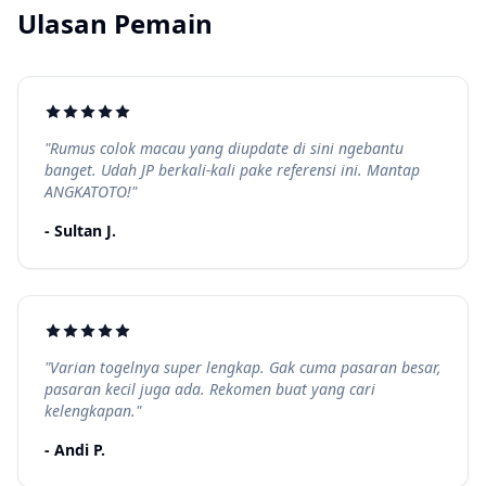
Ulasan Pemain
"Rumus colok macau yang diupdate di sini ngebantu
banget. Udah JP berkali-kali pake referensi ini. Mantap
ANGKATOTO!"
- Sultan J.
"Varian togelnya super lengkap. Gak cuma pasaran besar,
pasaran kecil juga ada. Rekomen buat yang cari
kelengkapan."
- Andi P.