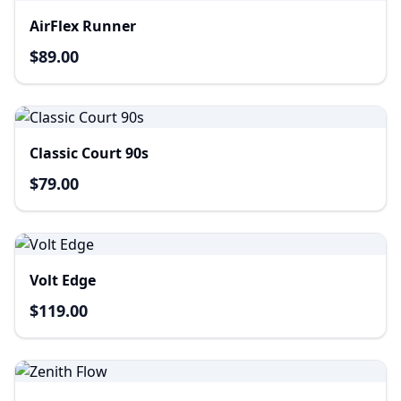
AirFlex Runner
$89.00
Classic Court 90s
$79.00
Volt Edge
$119.00