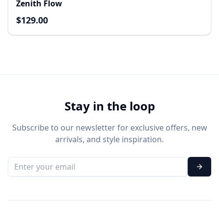
Zenith Flow
$129.00
Stay in the loop
Subscribe to our newsletter for exclusive offers, new
arrivals, and style inspiration.