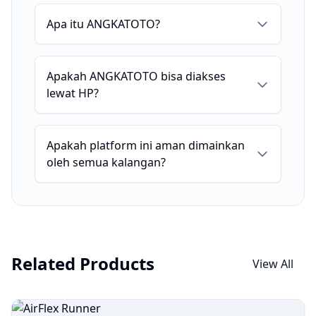
Apa itu ANGKATOTO?
Apakah ANGKATOTO bisa diakses
lewat HP?
Apakah platform ini aman dimainkan
oleh semua kalangan?
Related Products
View All