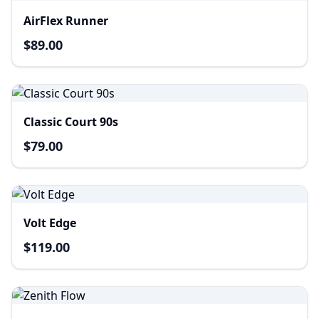
AirFlex Runner
$89.00
Classic Court 90s
$79.00
Volt Edge
$119.00