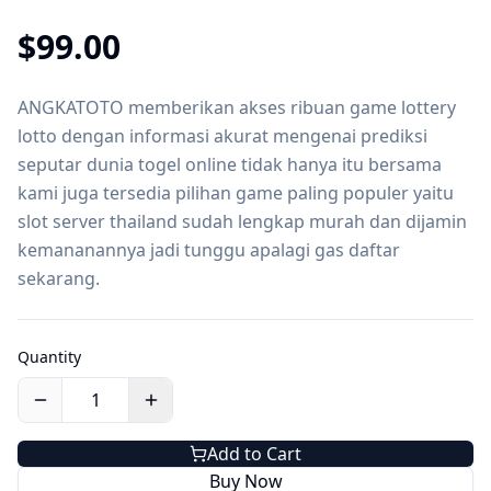
$99.00
ANGKATOTO memberikan akses ribuan game lottery
lotto dengan informasi akurat mengenai prediksi
seputar dunia togel online tidak hanya itu bersama
kami juga tersedia pilihan game paling populer yaitu
slot server thailand sudah lengkap murah dan dijamin
kemananannya jadi tunggu apalagi gas daftar
sekarang.
Quantity
1
Add to Cart
Buy Now