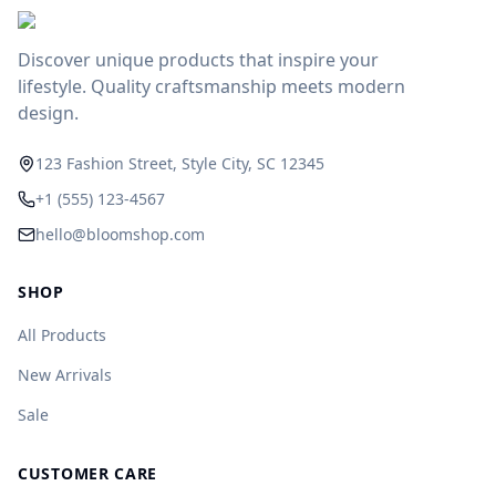
Discover unique products that inspire your
lifestyle. Quality craftsmanship meets modern
design.
123 Fashion Street, Style City, SC 12345
+1 (555) 123-4567
hello@bloomshop.com
SHOP
All Products
New Arrivals
Sale
CUSTOMER CARE