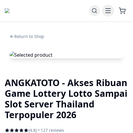
Return to Shop
ANGKATOTO - Akses Ribuan
Game Lottery Lotto Sampai
Slot Server Thailand
Terpopuler 2026
(4.8) • 127 reviews