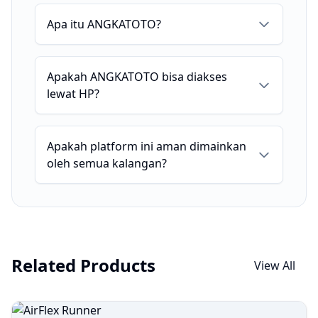
Apa itu ANGKATOTO?
Apakah ANGKATOTO bisa diakses
lewat HP?
Apakah platform ini aman dimainkan
oleh semua kalangan?
Related Products
View All