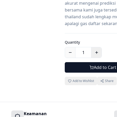
akurat mengenai prediksi s
bersama kami juga tersedia
thailand sudah lengkap m
apalagi gas daftar sekara
Quantity
1
Add to Cart
Add to Wishlist
Share
Keamanan