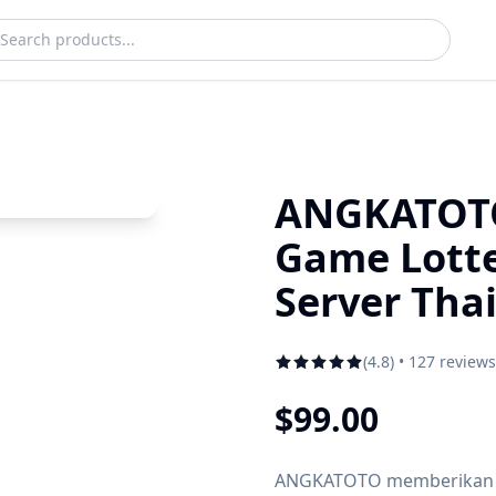
ANGKATOTO
Game Lotte
Server Tha
(4.8) • 127 reviews
$99.00
ANGKATOTO memberikan ak