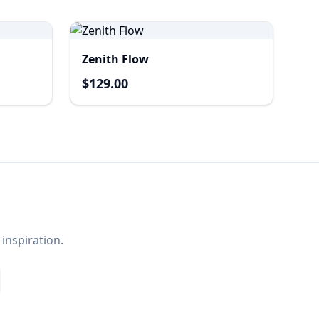
Zenith Flow
$129.00
 inspiration.