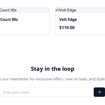
 Court 90s
Volt Edge
$119.00
Stay in the loop
 our newsletter for exclusive offers, new arrivals, and style