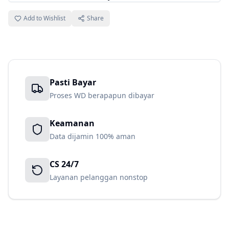
Add to Wishlist
Share
Pasti Bayar
Proses WD berapapun dibayar
Keamanan
Data dijamin 100% aman
CS 24/7
Layanan pelanggan nonstop