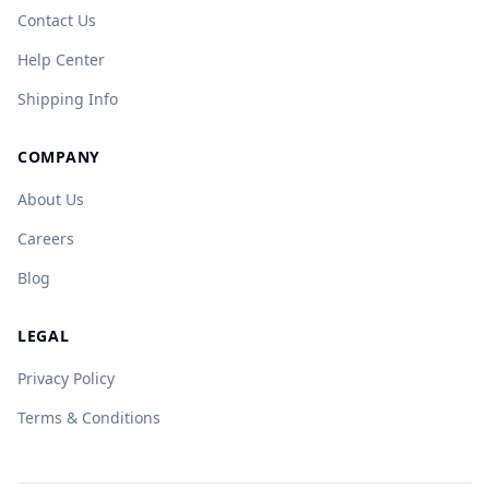
Contact Us
Help Center
Shipping Info
COMPANY
About Us
Careers
Blog
LEGAL
Privacy Policy
Terms & Conditions