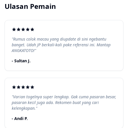
Ulasan Pemain
"Rumus colok macau yang diupdate di sini ngebantu
banget. Udah JP berkali-kali pake referensi ini. Mantap
ANGKATOTO!"
- Sultan J.
"Varian togelnya super lengkap. Gak cuma pasaran besar,
pasaran kecil juga ada. Rekomen buat yang cari
kelengkapan."
- Andi P.