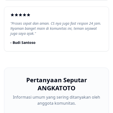
"Proses cepat dan aman. CS nya juga fast respon 24 jam.
Nyaman banget main di komunitas ini, teman sejawat
juga saya ajak."
- Budi Santoso
Pertanyaan Seputar
ANGKATOTO
Informasi umum yang sering ditanyakan oleh
anggota komunitas.