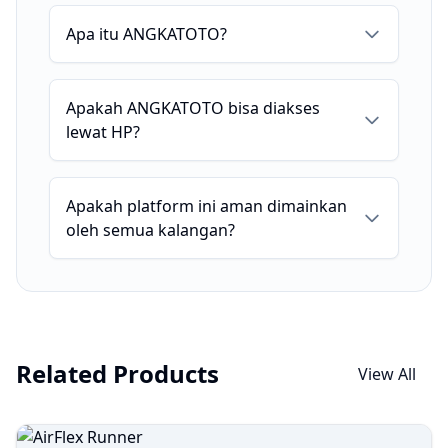
Apa itu ANGKATOTO?
Apakah ANGKATOTO bisa diakses
lewat HP?
Apakah platform ini aman dimainkan
oleh semua kalangan?
Related Products
View All