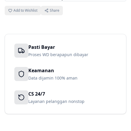
Add to Wishlist
Share
Pasti Bayar
Proses WD berapapun dibayar
Keamanan
Data dijamin 100% aman
CS 24/7
Layanan pelanggan nonstop