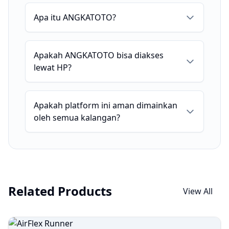
Apa itu ANGKATOTO?
Apakah ANGKATOTO bisa diakses
lewat HP?
Apakah platform ini aman dimainkan
oleh semua kalangan?
Related Products
View All