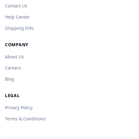
Contact Us
Help Center
Shipping Info
COMPANY
About Us
Careers
Blog
LEGAL
Privacy Policy
Terms & Conditions