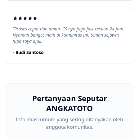
"Proses cepat dan aman. CS nya juga fast respon 24 jam.
Nyaman banget main di komunitas ini, teman sejawat
juga saya ajak."
- Budi Santoso
Pertanyaan Seputar
ANGKATOTO
Informasi umum yang sering ditanyakan oleh
anggota komunitas.