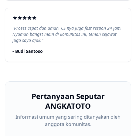
"Proses cepat dan aman. CS nya juga fast respon 24 jam.
Nyaman banget main di komunitas ini, teman sejawat
juga saya ajak."
- Budi Santoso
Pertanyaan Seputar
ANGKATOTO
Informasi umum yang sering ditanyakan oleh
anggota komunitas.