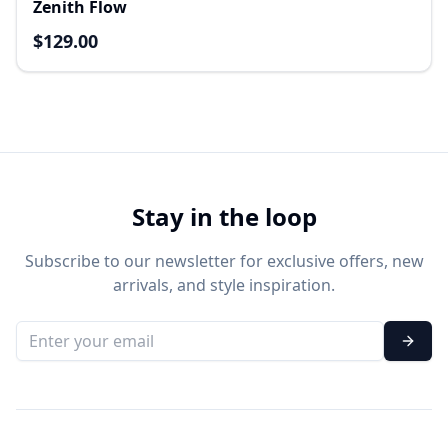
Zenith Flow
$129.00
Stay in the loop
Subscribe to our newsletter for exclusive offers, new
arrivals, and style inspiration.