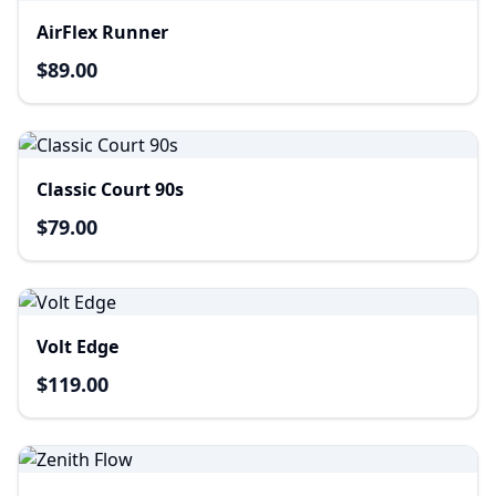
AirFlex Runner
$89.00
Classic Court 90s
$79.00
Volt Edge
$119.00