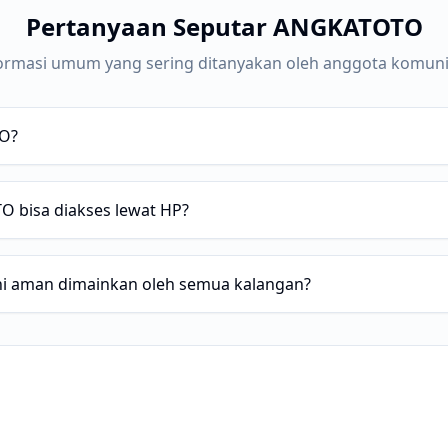
Pertanyaan Seputar ANGKATOTO
ormasi umum yang sering ditanyakan oleh anggota komuni
TO?
 bisa diakses lewat HP?
ni aman dimainkan oleh semua kalangan?