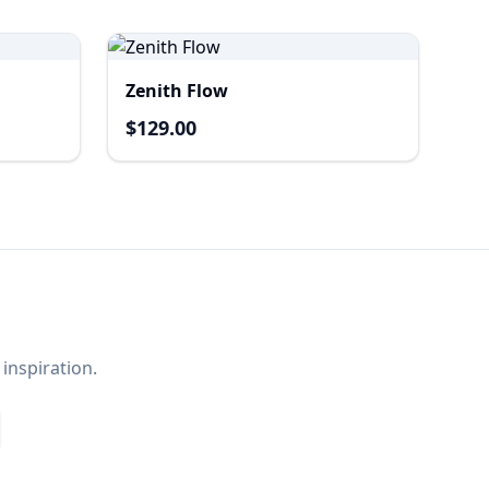
Zenith Flow
$129.00
 inspiration.