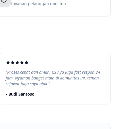
Layanan pelanggan nonstop
"Proses cepat dan aman. CS nya juga fast respon 24
jam. Nyaman banget main di komunitas ini, teman
sejawat juga saya ajak."
- Budi Santoso