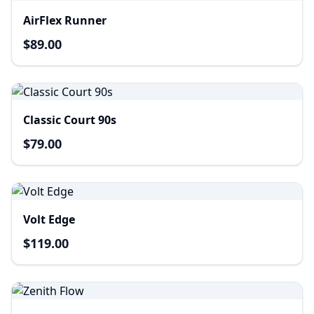
AirFlex Runner
$89.00
Classic Court 90s
$79.00
Volt Edge
$119.00